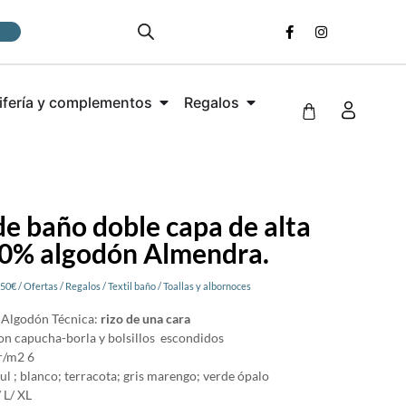
ifería y complementos
Regalos
e baño doble capa de alta
00% algodón Almendra.
 50€
/
Ofertas
/
Regalos
/
Textil baño
/
Toallas y albornoces
 Algodón Técnica:
rizo de una cara
on capucha-borla y bolsillos escondidos
r/m2 6
ul ; blanco; terracota; gris marengo; verde ópalo
/ L/ XL