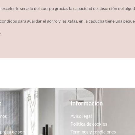
n excelente secado del cuerpo gracias la capacidad de absorción del algo
condidos para guardar el gorro y las gafas, en la capucha tiene una pequ
o.
s
Información
mos
Aviso legal
Política de cookies
resa de servicios
Términos y condiciones