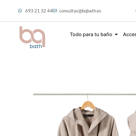
693 21 32 44
consultas@bqbath.es
Todo para tu baño
Acces