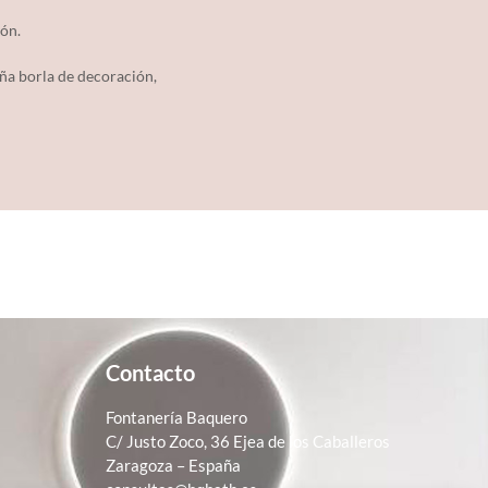
dón.
eña borla de decoración,
Contacto
Fontanería Baquero
C/ Justo Zoco, 36 Ejea de los Caballeros
Zaragoza – España