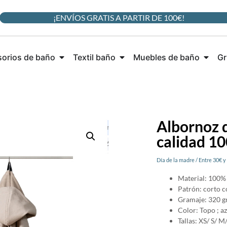
¡ENVÍOS GRATIS A PARTIR DE 100€!
orios de baño
Textil baño
Muebles de baño
Gr
Albornoz d
calidad 1
Día de la madre
/
Entre 30€ y
Material: 100%
Patrón: corto c
Gramaje: 320 g
Color: Topo ; az
Tallas: XS/ S/ M