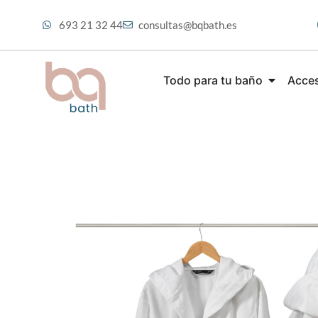
693 21 32 44
consultas@bqbath.es
Todo para tu baño
Acces