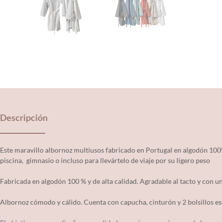
Descripción
Este maravillo albornoz multiusos fabricado en Portugal en algodón 100%,
piscina, gimnasio o incluso para llevártelo de viaje por su ligero peso
Fabricada en algodón 100 % y de alta calidad. Agradable al tacto y con u
Albornoz cómodo y cálido. Cuenta con capucha, cinturón y 2 bolsillos es