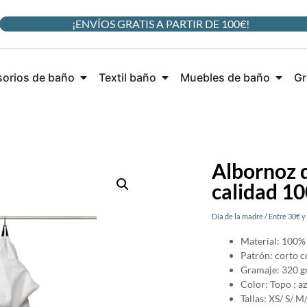
¡ENVÍOS GRATIS A PARTIR DE 100€!
orios de baño
Textil baño
Muebles de baño
Gr
Albornoz d
calidad 1
Día de la madre
/
Entre 30€ y
Material: 100%
Patrón: corto c
Gramaje: 320 g
Color: Topo ; az
Tallas: XS/ S/ M