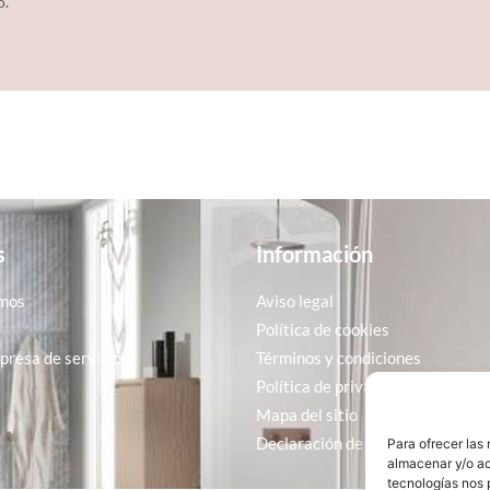
o.
s
Información
mos
Aviso legal
Política de cookies
resa de servicios
Términos y condiciones
Política de privacidad
Mapa del sitio
Declaración de accesibilidad
Para ofrecer las
almacenar y/o ac
tecnologías nos 