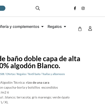
ifería y complementos
Regalos
e baño doble capa de alta
00% algodón Blanco.
 50€
/
Ofertas
/
Regalos
/
Textil baño
/
Toallas y albornoces
 Algodón Técnica:
rizo de una cara
on capucha-borla y bolsillos escondidos
r/m2 6
ul ; blanco; terracota; gris marengo; verde ópalo
/ L/ XL