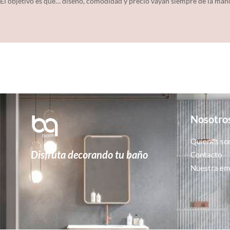
El objetivo es que… diseño, comodidad y precio vayan siempre de la man
Nosotro
Quienes so
Disfruta decorando tu baño
Contacto
Nuestra emp