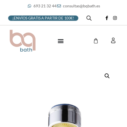
693 21 32 44
consultas@bqbath.es
¡ENVÍOS GRATIS A PARTIR DE 100€!