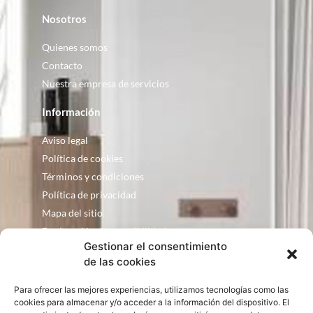
Nosotros
Quienes somos
Contacto
Nuestra empresa de servicios
Información
Aviso legal
Política de cookies
Términos y condiciones
Política de privacidad
Mapa del sitio
Declaración de accesibilidad
Gestionar el consentimiento
Contacto
de las cookies
Fontanería Baquero
Para ofrecer las mejores experiencias, utilizamos tecnologías como las
C/ Justo Zoco, 36 Ejea de los Caballeros
cookies para almacenar y/o acceder a la información del dispositivo. El